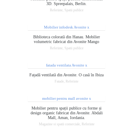
3D. Spreepalais, Berlin.
Referinte, Spatii publice
Biblioteca colorată din Hanau. Mobilier
volumetric fabricat din Avonite Mango
Referinte, Spatii publice
Fațadă ventilată din Avonite. O casă în Ibiza
Fatade, Referinte
Mobilier pentru spații publice cu forme și
design organic fabricat din Avonite. Abdali
Mall, Aman, Iordania.
Magazine si spatii comerciale, Referinte