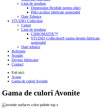
Linii de produse
Dimensiuni flexibile pentru plăci
Plăci acrilice fabricate sustenabil
Date Tehnice
STUDIO Collection
Culori
Linii de produse
CHROMATIX™
STUDIO Collection® rasina design fabricata
sustenabil
Date tehnice
Referințe
Noutăți
Devino fabricator
Contact
Esti aici:
Acasa
Gama de culori Avonite
Gama de culori Avonite