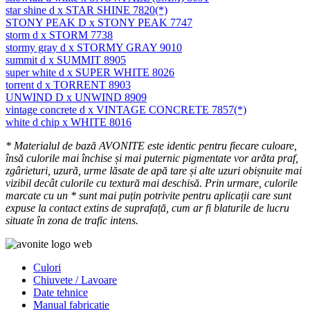
STAR SHINE 7820(*)
STONY PEAK 7747
STORM 7738
STORMY GRAY 9010
SUMMIT 8905
SUPER WHITE 8026
TORRENT 8903
UNWIND 8909
VINTAGE CONCRETE 7857(*)
WHITE 8016
* Materialul de bază AVONITE este identic pentru fiecare culoare,
însă culorile mai închise și mai puternic pigmentate vor arăta praf,
zgârieturi, uzură, urme lăsate de apă tare și alte uzuri obișnuite mai
vizibil decât culorile cu textură mai deschisă. Prin urmare, culorile
marcate cu un * sunt mai puțin potrivite pentru aplicații care sunt
expuse la contact extins de suprafață, cum ar fi blaturile de lucru
situate în zona de trafic intens.
Culori
Chiuvete / Lavoare
Date tehnice
Manual fabricatie