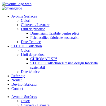
Avonite Surfaces
Culori
Chiuvete / Lavoare
Linii de produse
Dimensiuni flexibile pentru plăci
Plăci acrilice fabricate sustenabil
Date Tehnice
STUDIO Collection
Culori
Linii de produse
CHROMATIX™
STUDIO Collection® rasina design fabricata
sustenabil
Date tehnice
Referințe
Noutăți
Devino fabricator
Contact
Avonite Surfaces
Culori
Chiuvete / Lavoare