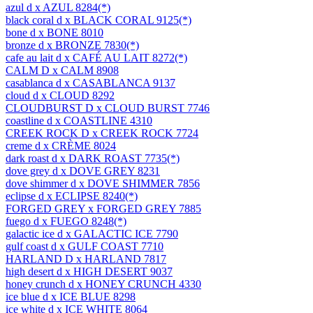
AZUL 8284(*)
BLACK CORAL 9125(*)
BONE 8010
BRONZE 7830(*)
CAFÉ AU LAIT 8272(*)
CALM 8908
CASABLANCA 9137
CLOUD 8292
CLOUD BURST 7746
COASTLINE 4310
CREEK ROCK 7724
CRÈME 8024
DARK ROAST 7735(*)
DOVE GREY 8231
DOVE SHIMMER 7856
ECLIPSE 8240(*)
FORGED GREY 7885
FUEGO 8248(*)
GALACTIC ICE 7790
GULF COAST 7710
HARLAND 7817
HIGH DESERT 9037
HONEY CRUNCH 4330
ICE BLUE 8298
ICE WHITE 8064