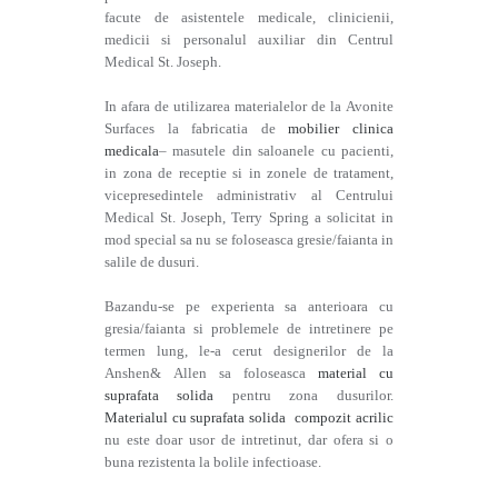
facute de asistentele medicale, clinicienii,
medicii si personalul auxiliar din Centrul
Medical St. Joseph.
In afara de utilizarea materialelor de la Avonite
Surfaces la fabricatia de
mobilier clinica
medicala
– masutele din saloanele cu pacienti,
in zona de receptie si in zonele de tratament,
vicepresedintele administrativ al Centrului
Medical St. Joseph, Terry Spring a solicitat in
mod special sa nu se foloseasca gresie/faianta in
salile de dusuri.
Bazandu-se pe experienta sa anterioara cu
gresia/faianta si problemele de intretinere pe
termen lung, le-a cerut designerilor de la
Anshen& Allen sa foloseasca
material cu
suprafata solida
pentru zona dusurilor.
Materialul cu suprafata solida
compozit acrilic
nu este doar usor de intretinut, dar ofera si o
buna rezistenta la bolile infectioase.