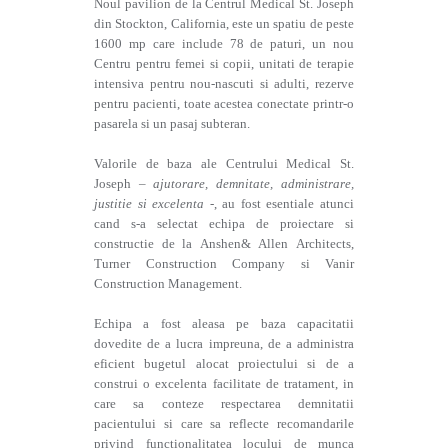
Noul pavilion de la Centrul Medical St. Joseph
din Stockton, California, este un spatiu de peste
1600 mp care include 78 de paturi, un nou
Centru pentru femei si copii, unitati de terapie
intensiva pentru nou-nascuti si adulti, rezerve
pentru pacienti, toate acestea conectate printr-o
pasarela si un pasaj subteran.
Valorile de baza ale Centrului Medical St.
Joseph –
ajutorare, demnitate, administrare,
justitie si excelenta
-, au fost esentiale atunci
cand s-a selectat echipa de proiectare si
constructie de la Anshen& Allen Architects,
Turner Construction Company si Vanir
Construction Management.
Echipa a fost aleasa pe baza capacitatii
dovedite de a lucra impreuna, de a administra
eficient bugetul alocat proiectului si de a
construi o excelenta facilitate de tratament, in
care sa conteze respectarea demnitatii
pacientului si care sa reflecte recomandarile
privind functionalitatea locului de munca