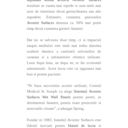
rezultati se curata mai repede si sunt mult mai
usor de intretinut decat gresia/faianta sau alte
suprafete. Estimativ, curatarea panourilor
Avonite Surfaces
dureaza cu 50% mai putin
timp decat curatarea gresiei/ faiantei.
Dar nu se salveaza doar timp, ci si impactul
asupra mediului este mult mai redus datorita
scaderii drastice a cantitatii solventilor de
curatare si a substantelor chimice utilizate.
Luna dupa luna, an dupa an, se fac economii
substantiale. Acest lucru este cu siguranta mai
bun si pentru pacienti.
“Pe baza succesului acestei utilizari, Centrul
Medical St. Joseph va alege
Sistemul
Avonite
Surfaces Wet Wall Panels
pentru pereti, in
detrimentul faiantei, pentru toate proiectele si
renovarile vitoare”, a adaugat Spring.
Fondat in 1983, brandul Avonite Surfaces este
liderul inovarii pentru
blaturi de lucru
si