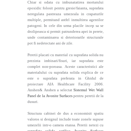
Chiar si odata cu imbunatatirea mortarului
epoxidic folosit pentru gresie/faianta, suprafata
neregulata pastreaza umezeala in crapaturile
multiple, permitand astfel inmultirea agentilor
patogeni. In cele din urma placile incep sa se
dezlipeasca si permit patrunderea apei in perete,
unde contaminarea si deteriorarile structurale
pot fi nedetectate ani de zile.
Peretii placati cu material cu suprafata solida nu
prezinta imbinari/fisuri, iar suprafata este
complet non-poroasa. Aceste caracteristici ale
materialului cu suprafata solida explica de ce
este o suprafata preferata in Ghidul de
proiectare AIA Healthcare Facility 2006.
Anshen& Anshen a selectat
Sistemul Wet Wall
Panel de la Avonite Surfaces
pentru peretii de la
dusuri.
Structura cabinei de dus a economisit spatiu
valoros si designul include toate zonele supuse
umezelii intr-o camera etansa. Peretii netezi cu
suprafata solida acrilica Avonite
Surfaces