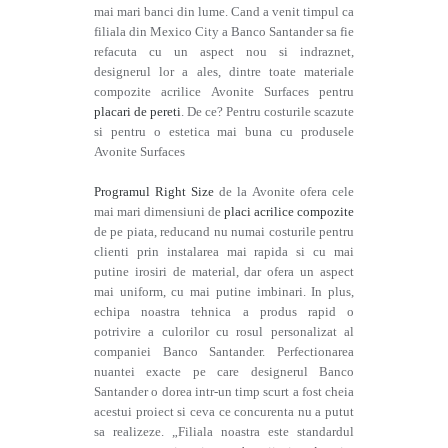
mai mari banci din lume. Cand a venit timpul ca
filiala din Mexico City a Banco Santander sa fie
refacuta cu un aspect nou si indraznet,
designerul lor a ales, dintre toate materiale
compozite acrilice Avonite Surfaces pentru
placari de pereti
. De ce? Pentru costurile scazute
si pentru o estetica mai buna cu produsele
Avonite Surfaces
Programul Right Size
de la Avonite ofera cele
mai mari dimensiuni de
placi acrilice compozite
de pe piata, reducand nu numai costurile pentru
clienti prin instalarea mai rapida si cu mai
putine irosiri de material, dar ofera un aspect
mai uniform, cu mai putine imbinari. In plus,
echipa noastra tehnica a produs rapid o
potrivire a culorilor cu rosul personalizat al
companiei Banco Santander. Perfectionarea
nuantei exacte pe care designerul Banco
Santander o dorea intr-un timp scurt a fost cheia
acestui proiect si ceva ce concurenta nu a putut
sa realizeze. „Filiala noastra este standardul