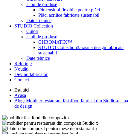
Linii de produse
Dimensiuni flexibile pentru plăci
Plăci acrilice fabricate sustenabil
Date Tehnice
STUDIO Collection
Culori
Linii de produse
CHROMATIX™
STUDIO Collection® rasina design fabricata
sustenabil
Date tehnice
Referințe
Noutăți
Devino fabricator
Contact
Esti aici:
Acasa
Blog: Mobilier restaurant fast-food fabricat din Studio-rasina
de design