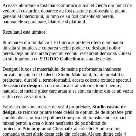
Aceasta abordare a fost mai economica si mai eficienta din punct de
vedere al costurilor, deoarece au fost pastrate pardoseala si planul
general al interiorului, in timp ce au fost consolidati peretii,
paravanele separatoare, blaturile si plafonul.
Rezultatul este uimitor!
Iluminarea din fundal cu LED-uri a suprafetei ofera o ambianta
linistita si indulceste culoarea vechii podele cu designul noilor
pereti.Deja nu mai arata precum vechiul restaurant demodat. Cinezi
cu stil impreuna cu
STUDIO Collection
-rasina de design.
Designul luxos al materialului de rasina performanta intalneste
inovatia inspirata in Colectia Studio.Materialul, foarte pretabil la
prelucrare, durabil si termoformabil, acesta colectie extinde spectrul
de
rasini de design
cu o cromatica stralucitoare, tonuri neutre,
naturale, si metale gliter care arata si se simt ca nimic din ce ati vazut
si din ceea ce va doriti.
Fabricat dintr-un amestec de rasini proprietare,
Studio rasina de
design,
se remarca printre toate celelalte optiuni de de suprafete prin
combinatia sa unica de polimeri transparenti, translucenti si opaci
mixati pentru a crea o lume nesfarsita de posibilitati de
proiectare.Prin programul Chromatix al colectiei Studio se pot
comanda culori altele decat cele din colectie.Alegeti dintre cele 4