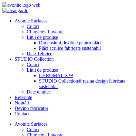
Avonite Surfaces
Culori
Chiuvete / Lavoare
Linii de produse
Dimensiuni flexibile pentru plăci
Plăci acrilice fabricate sustenabil
Date Tehnice
STUDIO Collection
Culori
Linii de produse
CHROMATIX™
STUDIO Collection® rasina design fabricata
sustenabil
Date tehnice
Referințe
Noutăți
Devino fabricator
Contact
Avonite Surfaces
Culori
Chiuvete / Lavoare