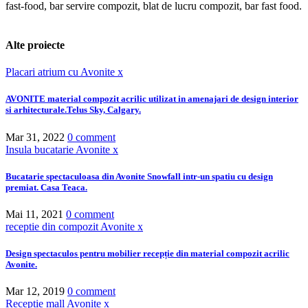
fast-food, bar servire compozit, blat de lucru compozit, bar fast food.
Alte
proiecte
AVONITE material compozit acrilic utilizat in amenajari de design interior
si arhitecturale.Telus Sky, Calgary.
Mar 31, 2022
0 comment
Bucatarie spectaculoasa din Avonite Snowfall intr-un spatiu cu design
premiat. Casa Teaca.
Mai 11, 2021
0 comment
Design spectaculos pentru mobilier recepție din material compozit acrilic
Avonite.
Mar 12, 2019
0 comment