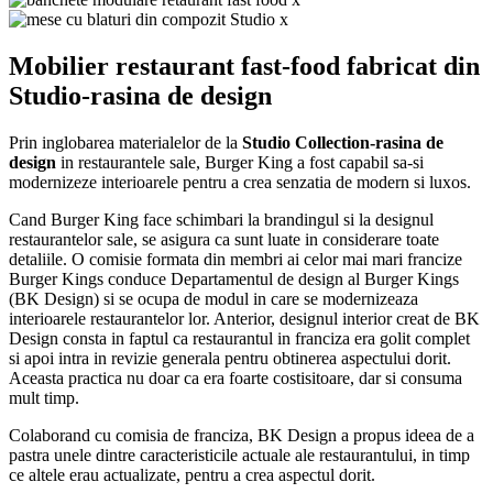
Mobilier restaurant fast-food fabricat din
Studio-rasina de design
Prin inglobarea materialelor de la
Studio Collection-rasina de
design
in restaurantele sale, Burger King a fost capabil sa-si
modernizeze interioarele pentru a crea senzatia de modern si luxos.
Cand Burger King face schimbari la brandingul si la designul
restaurantelor sale, se asigura ca sunt luate in considerare toate
detaliile. O comisie formata din membri ai celor mai mari francize
Burger Kings conduce Departamentul de design al Burger Kings
(BK Design) si se ocupa de modul in care se modernizeaza
interioarele restaurantelor lor. Anterior, designul interior creat de BK
Design consta in faptul ca restaurantul in franciza era golit complet
si apoi intra in revizie generala pentru obtinerea aspectului dorit.
Aceasta practica nu doar ca era foarte costisitoare, dar si consuma
mult timp.
Colaborand cu comisia de franciza, BK Design a propus ideea de a
pastra unele dintre caracteristicile actuale ale restaurantului, in timp
ce altele erau actualizate, pentru a crea aspectul dorit.