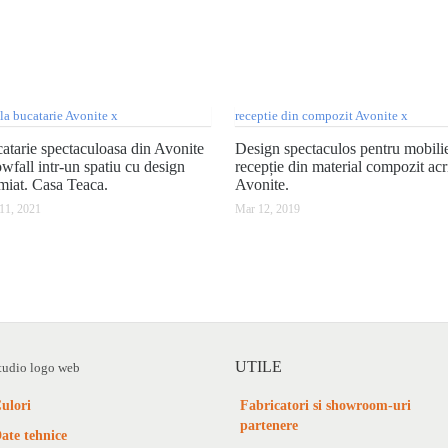
atarie spectaculoasa din Avonite
Design spectaculos pentru mobili
wfall intr-un spatiu cu design
recepție din material compozit acri
miat. Casa Teaca.
Avonite.
11, 2021
Mar 12, 2019
UTILE
ulori
Fabricatori si showroom-uri
partenere
ate tehnice