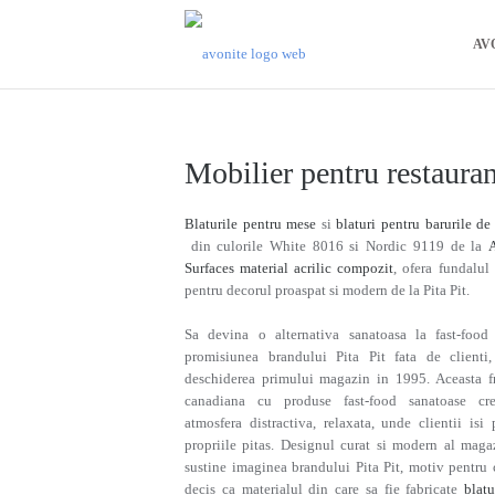
AV
Mobilier pentru restauran
Blaturile pentru mese
si
blaturi pentru barurile de 
din culorile White 8016 si Nordic 9119 de la
Surfaces material acrilic compozit
, ofera fundalul 
pentru decorul proaspat si modern de la Pita Pi
Sa devina o alternativa sanatoasa la fast-food
promisiunea brandului Pita Pit fata de clienti
deschiderea primului magazin in 1995. Aceasta f
canadiana cu produse fast-food sanatoase cr
atmosfera distractiva, relaxata, unde clientii isi 
propriile pitas. Designul curat si modern al maga
sustine imaginea brandului Pita Pit, motiv pentru 
decis ca materialul din care sa fie fabricate
blatu