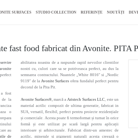
ONITE SURFACES
STUDIO COLLECTION
REFERINȚE
NOUTĂȚI
DEV
te fast food fabricat din Avonite. PITA 
servire
abilitatea noastra de a raspunde rapid nevoilor clientilor
Avonite
nostri cu, culori care sa se potriveasca perfect, au dus la
perfect
semnarea contractului. Nuantele „White 8016″ si „Nordic
t.
9119″ de la
Avonite Surfaces
ofera fundalul perfect pentru
decorul de la Pita Pit.
 a fost
, de la
Avonite Surfaces®,
marcă a
Aristech Surfaces LLC
, este un
ranciza
material acrilic compozit de ultima generatie, fabricat in
eaza o
SUA, versatil, flexibil, perfect pentru proiecte rezidențiale
prepara
și comerciale. Acesta poate fi termoformat și turnat în orice
zinului
formă și este utilizat pe scară largă pentru aplicații
care au
interioare și arhitecturale. Fabricat dintr-un amestec de
rile de
acrilic, minerale și pigmenți naturali acesta creează o