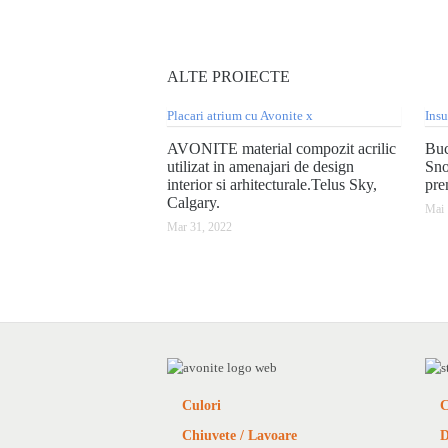
ALTE
PROIECTE
AVONITE material compozit acrilic
Buc
utilizat in amenajari de design
Sno
interior si arhitecturale.Telus Sky,
pre
Calgary.
Mai 
Mar 31, 2022
Culori
C
Chiuvete / Lavoare
D