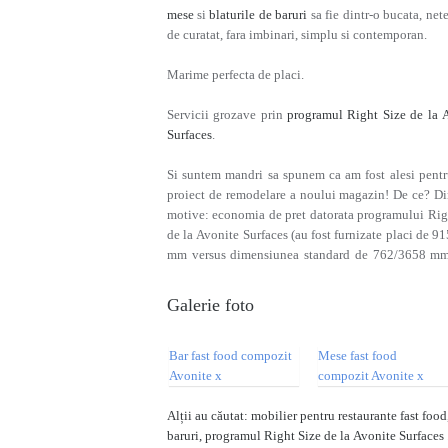
mese
si
blaturile de baruri
sa fie dintr-o bucata, net
de curatat, fara imbinari, simplu si contemporan.
Marime perfecta de placi.
Servicii grozave prin
programul Right Size de la 
Surfaces
.
Si suntem mandri sa spunem ca am fost alesi pentr
proiect de remodelare a noului magazin! De ce? D
motive: economia de pret datorata programului Rig
de la Avonite Surfaces (au fost furnizate placi de 9
mm versus dimensiunea standard de 762/3658 mm
Galerie foto
Alții au căutat: mobilier pentru restaurante fast food
baruri, programul Right Size de la Avonite Surfaces 