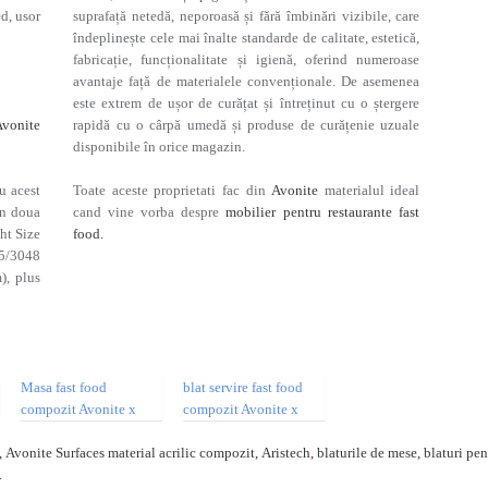
ed, usor
suprafață netedă, neporoasă și fără îmbinări vizibile, care
îndeplinește cele mai înalte standarde de calitate, estetică,
fabricație, funcționalitate și igienă, oferind numeroase
avantaje față de materialele convenționale. De asemenea
este extrem de ușor de curățat și întreținut cu o ștergere
Avonite
rapidă cu o cârpă umedă și produse de curățenie uzuale
disponibile în orice magazin.
u acest
Toate aceste proprietati fac din
Avonite
materialul ideal
in doua
cand vine vorba despre
mobilier pentru restaurante fast
ht Size
food.
15/3048
), plus
, Avonite Surfaces material acrilic compozit, Aristech, blaturile de mese, blaturi pent
.