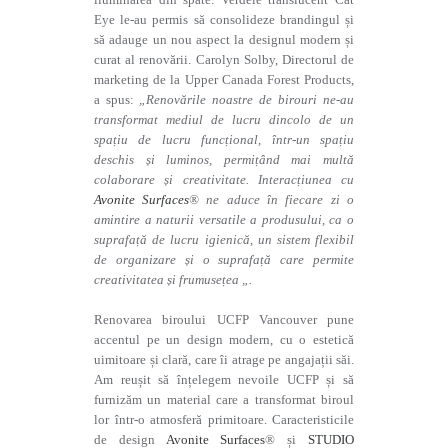
Eye le-au permis să consolideze brandingul și
să adauge un nou aspect la designul modern și
curat al renovării. Carolyn Solby, Directorul de
marketing de la Upper Canada Forest Products,
a spus:
„Renovările noastre de birouri ne-au
transformat mediul de lucru dincolo de un
spațiu de lucru funcțional, într-un spațiu
deschis și luminos, permițând mai multă
colaborare și creativitate. Interacțiunea cu
Avonite Surfaces
® ne aduce în fiecare zi o
amintire a naturii versatile a produsului, ca o
suprafață de lucru igienică, un sistem flexibil
de organizare și o suprafață care permite
creativitatea și frumusețea „.
Renovarea biroului UCFP Vancouver pune
accentul pe un design modern, cu o estetică
uimitoare și clară, care îi atrage pe angajații săi.
Am reușit să înțelegem nevoile UCFP și să
furnizăm un material care a transformat biroul
lor într-o atmosferă primitoare. Caracteristicile
de design
Avonite Surfaces
® și
STUDIO