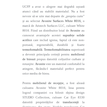
UCFP a avut o alegere mai degrabă ușoară
atunci când au stabilit materialul. Nu a fost
nevoie să se uite mai departe de „propria curte”
și au selectat
Avonite Surfaces White 8016,
o
marcă de Aristech Surfaces LLC, culoare White
8016. Fiind un distribuitor loial de
Avonite
au
cunoscut avantajele acestei
suprafețe solide
acrilice
care includ igiena, faptul că este non-
poroasă, regenerabilă, durabilă și foarte
termoformabilă.
Termoformabilitatea
superioară
a devenit principala cerință pentru
mobilierul
de birouri
propus datorită colțurilor curbate și
rotunjite.
Avonite
este un material confortabil la
atingere, făcându-l materialul perfect pentru
orice mediu de birou.
Pentru
mobilierul de recepție,
a fost aleasă
culoarea Avonite White 8016, însa pentru
logoul companiei s-a folosit rășina design
STUDIO Collection, culoare Cat Eye 8330
datorită proprietăților de
translucență
la
iluminarea din spate. Verdele translucent Cat